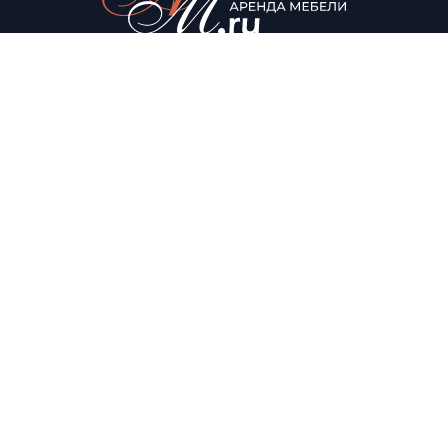
© Аренда мебели для мероприятий, 2022
Каталог
О нас
Столы
О компании
Мягкая мебель
Доставка
Стулья
Условия аренды
Помощь
Контакты
Акции
+7 (495) 178-02-00