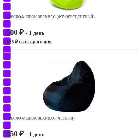
КРЕСЛО-МЕШОК BEANBAG (ФЛУОРЕСЦЕНТНЫЙ)
500 ₽
- 1 день
175 ₽ со второго дня
КРЕСЛО-МЕШОК BEANBAG (ЧЕРНЫЙ)
450 ₽
- 1 день