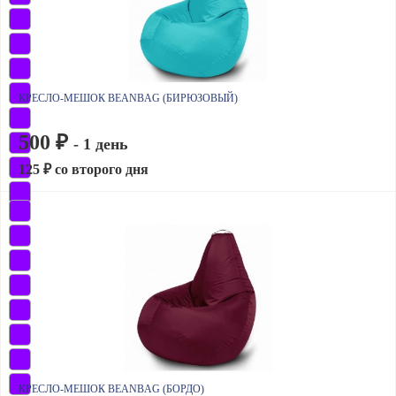
КРЕСЛО-МЕШОК BEANBAG (БИРЮЗОВЫЙ)
500 ₽
- 1 день
125 ₽ со второго дня
КРЕСЛО-МЕШОК BEANBAG (БОРДО)