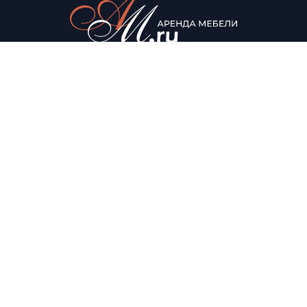
© Аренда мебели для мероприятий, 2022
Каталог
О нас
Столы
О компании
Мягкая мебель
Доставка
Стулья
Условия аренды
Помощь
Контакты