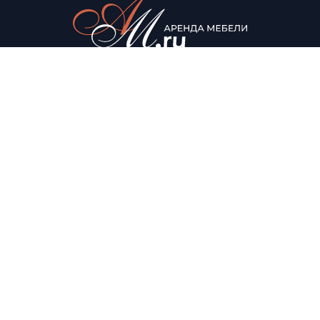
© Аренда мебели для мероприятий, 2022
Каталог
О нас
Столы
О компании
Мягкая мебель
Доставка
Стулья
Условия аренды
Помощь
Контакты