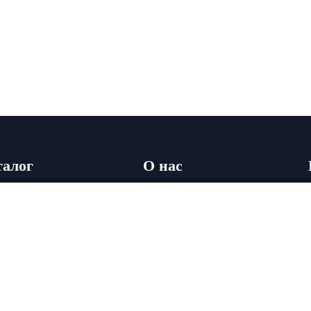
талог
О нас
лы
О компании
кая мебель
Доставка
лья
Условия аренды