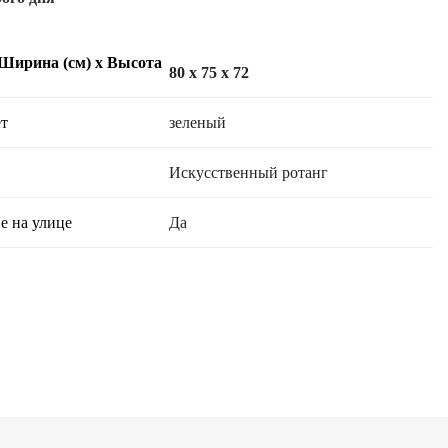
 Ширина (см) х Высота
80 x 75 x 72
т
зеленый
Искусственный ротанг
е на улице
Да