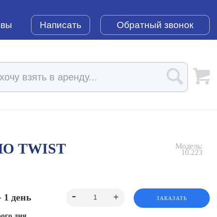
ывы
Написать
Обратный звонок
ЛО TWIST
Модель:
10.223
- 1 день
ЗАКАЗАТЬ
ого дня