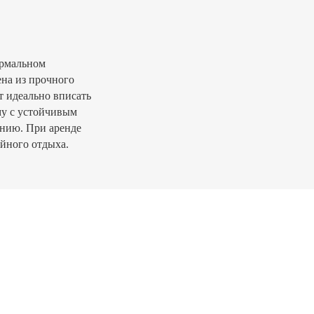
ормальном
ена из прочного
т идеально вписать
му с устойчивым
ению. При аренде
ойного отдыха.