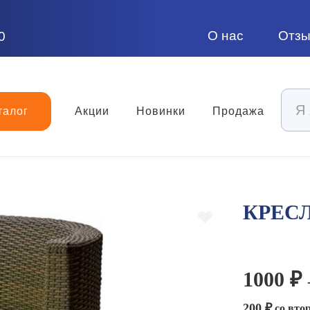
О нас
Отз
0
талог
Акции
Новинки
Продажа
КРЕС
1000 ₽
200 ₽
со втор