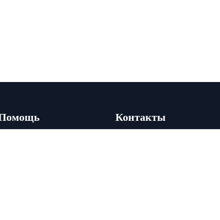
Помощь
Контакты
Акции
+7 (495) 178-02-00
+7 (910) 492-45-45
Новости
info@arenda-mebeli.ru
Карта сайта
Контакты