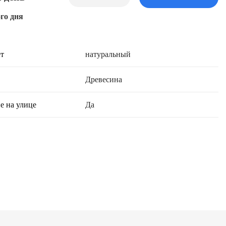
го дня
т
натуральный
Древесина
е на улице
Да