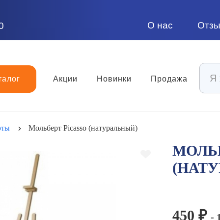
О нас
Отз
0
талог
Акции
Новинки
Продажа
рты
Мольберт Picasso (натуральный)
МОЛЬБ
(НАТ
450 ₽
- 