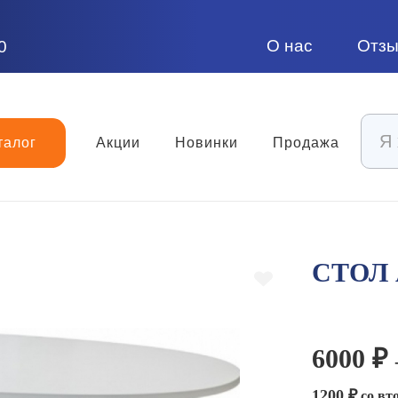
О нас
Отз
0
талог
Акции
Новинки
Продажа
СТОЛ 
6000 ₽
1200 ₽
со вт