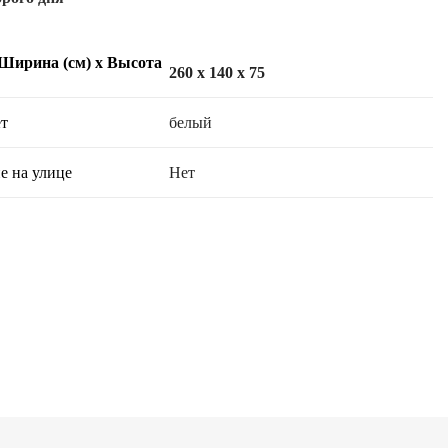
 Ширина (см) х Высота
260 x 140 x 75
т
белый
е на улице
Нет