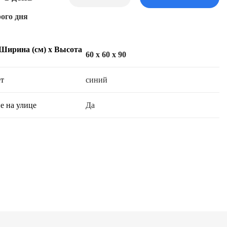
ого дня
 Ширина (см) х Высота
60 x 60 x 90
т
синий
е на улице
Да