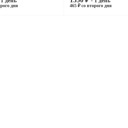
1550 ₽
 1 день
- 1 день
орого дня
465 ₽ со второго дня