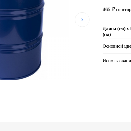
465 ₽
со втор
Длина (см) х
(см)
Основной цве
Использовани