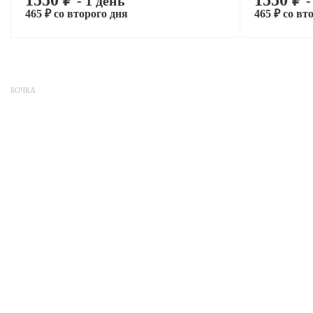
1550 ₽
1550 ₽
- 1 день
-
465 ₽ со второго дня
465 ₽ со вт
БОЧКА