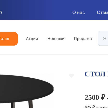
О нас
Отз
0
талог
Акции
Новинки
Продажа
СТОЛ
2500 ₽
625 ₽
со втор