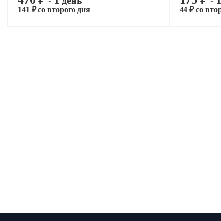
470 ₽
175 ₽
- 1 день
- 
141 ₽ со второго дня
44 ₽ со вто