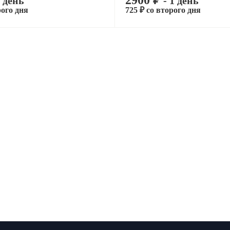
2900 ₽
1 день
- 1 день
рого дня
725 ₽ со второго дня