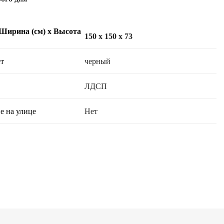
 Ширина (см) х Высота
150 x 150 x 73
т
черный
ЛДСП
е на улице
Нет