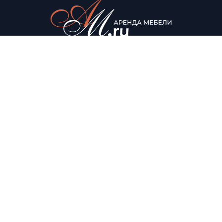
© Аренда мебели для мероприятий, 2022
Каталог
О нас
Столы
О компании
Мягкая мебель
Доставка
Стулья
Условия аренды
Помощь
Контакты