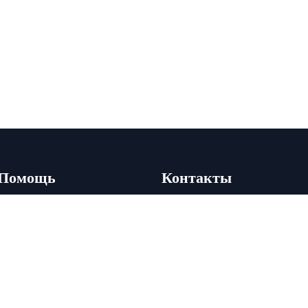
Помощь
Контакты
Акции
+7 (495) 178-02-00
+7 (910) 492-45-45
Новости
info@arenda-mebeli.ru
Карта сайта
Контакты