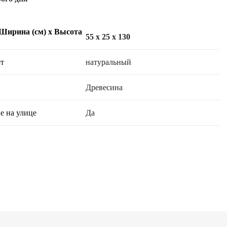
 Ширина (см) х Высота
55 x 25 x 130
т
натуральный
Древесина
е на улице
Да