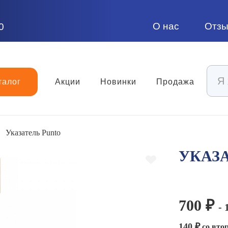
О нас
Отз
0
талог
Акции
Новинки
Продажа
Указатель Punto
УКАЗ
700 ₽
- 
140 ₽
со втор