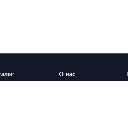
талог
О нас
лы
О компании
кая мебель
Доставка
лья
Условия аренды