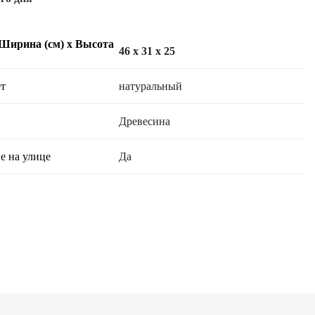
 Ширина (см) х Высота
46 x 31 x 25
т
натуральный
Древесина
е на улице
Да