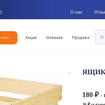
О нас
Отз
0
талог
Акции
Новинки
Продажа
ЯЩИК
180 ₽
- 
36 ₽
со второ