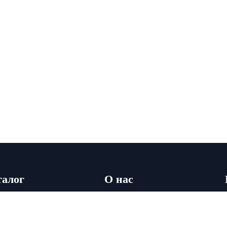
талог
О нас
лы
О компании
кая мебель
Доставка