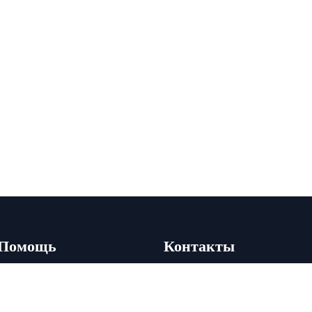
Помощь
Контакты
Акции
+7 (495) 178-02-00
+7 (910) 492-45-45
Новости